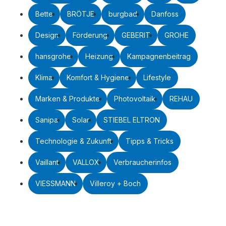
Bette
BRÖTJE
burgbad
Danfoss
Design
Förderung
GEBERIT
GROHE
hansgrohe
Heizung
Kampagnenbeitrag
Klima
Komfort & Hygiene
Lifestyle
Marken & Produkte
Photovoltaik
REHAU
Sanipa
Solar
STIEBEL ELTRON
Technologie & Zukunft
Tipps & Tricks
Vaillant
VALLOX
Verbraucherinfos
VIESSMANN
Villeroy + Boch