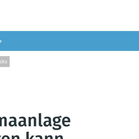
r
icks
imaanlage