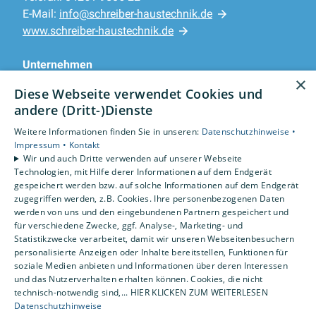
E-Mail:
info@schreiber-haustechnik.de
www.schreiber-haustechnik.de
Unternehmen
×
AGB
·
Datenschutz
·
Impressum
·
Diese Webseite verwendet Cookies und
Barrierefreiheitserklärung
andere (Dritt-)Dienste
Weitere Informationen finden Sie in unseren:
Datenschutzhinweise •
Leistungen
Impressum •
Kontakt
Privatkunden
Wir und auch Dritte verwenden auf unserer Webseite
Karriere
Technologien, mit Hilfe derer Informationen auf dem Endgerät
gespeichert werden bzw. auf solche Informationen auf dem Endgerät
Unternehmen
zugegriffen werden, z.B. Cookies. Ihre personenbezogenen Daten
werden von uns und den eingebundenen Partnern gespeichert und
Standorte
für verschiedene Zwecke, ggf. Analyse-, Marketing- und
Rotenburg
Statistikzwecke verarbeitet, damit wir unseren Webseitenbesuchern
personalisierte Anzeigen oder Inhalte bereitstellen, Funktionen für
soziale Medien anbieten und Informationen über deren Interessen
und das Nutzerverhalten erhalten können. Cookies, die nicht
technisch-notwendig sind,... HIER KLICKEN ZUM WEITERLESEN
Datenschutzhinweise