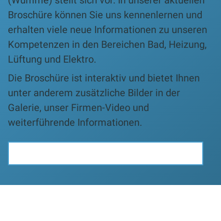
(Wümme) stellt sich vor. In unserer aktuellen
Broschüre können Sie uns kennenlernen und
erhalten viele neue Informationen zu unseren
Kompetenzen in den Bereichen Bad, Heizung,
Lüftung und Elektro.
Die Broschüre ist interaktiv und bietet Ihnen
unter anderem zusätzliche Bilder in der
Galerie, unser Firmen-Video und
weiterführende Informationen.
SCHAUEN SIE DOCH EINFACH MAL REIN!