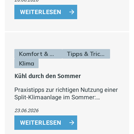
Dusche und Badewanne –
energiesparend, wassereffizient und
WEITERLESEN
komfortabel.
Komfort & Hygiene
Tipps & Tricks
Klima
Kühl durch den Sommer
Praxistipps zur richtigen Nutzung einer
Split-Klimaanlage im Sommer:
Temperatur, Verbrauch,
23.06.2026
Lüftungsverhalten und Effizienzklassen
einfach erklärt.
WEITERLESEN