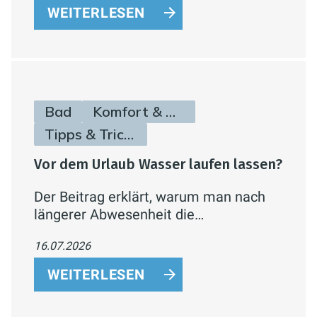
WEITERLESEN
Bad
Komfort & Hygiene
Tipps & Tricks
Vor dem Urlaub Wasser laufen lassen?
Der Beitrag erklärt, warum man nach
längerer Abwesenheit die
Wasserleitungen durchspülen sollte
16.07.2026
und wie man Legionellenrisiken einfach
reduziert.
WEITERLESEN