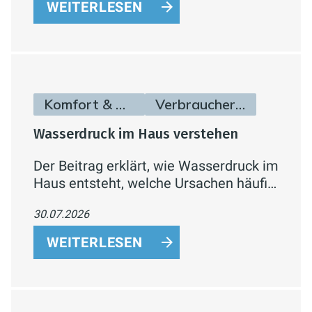
flexibler Aufstellung und Smart-Home-
WEITERLESEN
Anbindung.
Komfort & Hygiene
Verbraucherinfos
Wasserdruck im Haus verstehen
Der Beitrag erklärt, wie Wasserdruck im
Haus entsteht, welche Ursachen häufig
zu schwachem Druck führen und wie
30.07.2026
sich das Problem systematisch
eingrenzen lässt.
WEITERLESEN