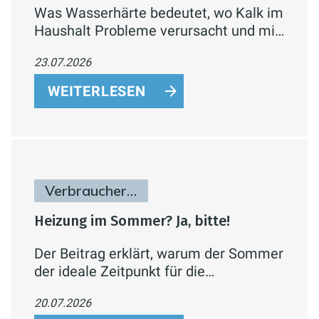
Was Wasserhärte bedeutet, wo Kalk im
Haushalt Probleme verursacht und mit
welchen konkreten Maßnahmen sich
23.07.2026
Kalkablagerungen reduzieren lassen.
WEITERLESEN
Verbraucherinfos
Heizung im Sommer? Ja, bitte!
Der Beitrag erklärt, warum der Sommer
der ideale Zeitpunkt für die
Heizungswartung ist und was dabei
20.07.2026
geprüft werden sollte.