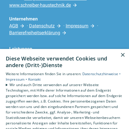
www.schreiber-haustechnik.de
Unternehmen
AGB
·
Datenschutz
·
Impressum
·
Barrierefreiheitserklärung
Leistungen
×
Privatkunden
Diese Webseite verwendet Cookies und
Karriere
andere (Dritt-)Dienste
Unternehmen
Weitere Informationen finden Sie in unseren:
Datenschutzhinweise •
Impressum •
Kontakt
Standorte
Wir und auch Dritte verwenden auf unserer Webseite
Rotenburg
Technologien, mit Hilfe derer Informationen auf dem Endgerät
gespeichert werden bzw. auf solche Informationen auf dem Endgerät
zugegriffen werden, z.B. Cookies. Ihre personenbezogenen Daten
werden von uns und den eingebundenen Partnern gespeichert und
für verschiedene Zwecke, ggf. Analyse-, Marketing- und
Statistikzwecke verarbeitet, damit wir unseren Webseitenbesuchern
personalisierte Anzeigen oder Inhalte bereitstellen, Funktionen für
soziale Medien anbieten und Informationen über deren Interessen