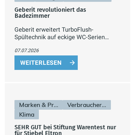
Geberit revolutioniert das
Badezimmer
Geberit erweitert TurboFlush-
Spültechnik auf eckige WC-Serien
(Renova Plan, iCon) – kraftvolle, leise
07.07.2026
Spülung, spülrandlos und
reinigungsfreundlich
WEITERLESEN
Marken & Produkte
Verbraucherinfos
Klima
SEHR GUT bei Stiftung Warentest nur
für Stiebel Eltron