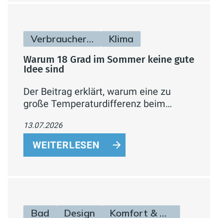
Verbraucherinfos
Klima
Warum 18 Grad im Sommer keine gute
Idee sind
Der Beitrag erklärt, warum eine zu
große Temperaturdifferenz beim
Klimatisieren gesundheitlich und
13.07.2026
energetisch ungünstig ist, und gibt
konkrete Tipps zur sinnvollen
WEITERLESEN
Einstellung der Klimaanlage.
Bad
Design
Komfort & Hygiene