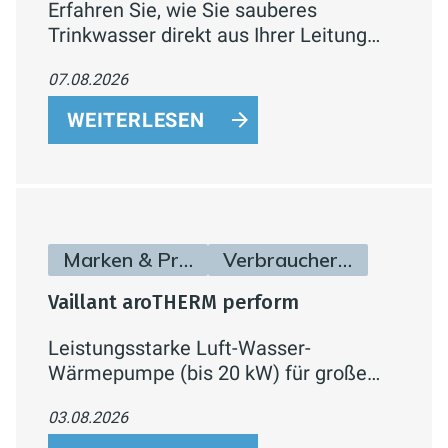
Erfahren Sie, wie Sie sauberes
Trinkwasser direkt aus Ihrer Leitung
erhalten können. Entdecken Sie
07.08.2026
RAUTITAN von REHAU - ein effizientes
und sicheres Trinkwassersystem, das
WEITERLESEN
höchste Wasserqualität garantiert.
Lesen Sie mehr über
Trinkwasserhygiene, sichere
Installation und nachhaltige Lösungen
für Ihre Wasserleitungen.
Marken & Produkte
Verbraucherinfos
Vaillant aroTHERM perform
Leistungsstarke Luft-Wasser-
Wärmepumpe (bis 20 kW) für große
Neubauten, Sanierungen und Gewerbe
03.08.2026
– mit hoher Vorlauftemperatur,