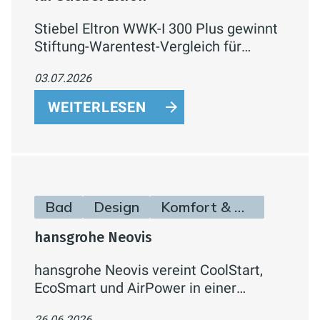
Stiebel Eltron WWK-I 300 Plus gewinnt
Stiftung-Warentest-Vergleich für
Warmwasser-Wärmepumpen mit
03.07.2026
„SEHR GUT" (1,5) und dem Titel
„Preistipp" – bestes Ergebnis bei
WEITERLESEN
Effizienz und Lautstärke.
Bad
Design
Komfort & Hygiene
hansgrohe Neovis
hansgrohe Neovis vereint CoolStart,
EcoSmart und AirPower in einer
Armaturenlinie für Waschtisch, Bidet,
26.06.2026