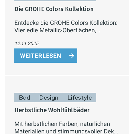
Die GROHE Colors Kollektion
Entdecke die GROHE Colors Kollektion:
Vier edle Metallic-Oberflächen,
moderne Farbvielfalt und langlebige
12.11.2025
PVD-Technologie. Für ein Bad, das
Design, Qualität und Individualität
WEITERLESEN
vereint.
Bad
Design
Lifestyle
Herbstliche Wohlfühlbäder
Mit herbstlichen Farben, natürlichen
Materialien und stimmungsvoller Deko