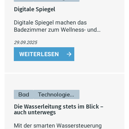
Digitale Spiegel
Digitale Spiegel machen das
Badezimmer zum Wellness- und
Infotainment-Zentrum: Mit smarten
29.09.2025
Funktionen, LED-Technik,
Sprachsteuerung und individueller
WEITERLESEN
Gestaltung verbinden sie Komfort,
Energieeffizienz und modernes Design.
Bad
Technologie & Zukunft
Die Wasserleitung stets im Blick –
auch unterwegs
Mit der smarten Wassersteuerung