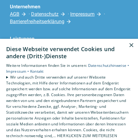
Unternehmen
AGB
·
Datenschutz
·
Impressum
·
Barrierefreiheitserklärung
Leistungen
×
Privatkunden
Diese Webseite verwendet Cookies und
Karriere
andere (Dritt-)Dienste
Unternehmen
Weitere Informationen finden Sie in unseren:
Datenschutzhinweise •
Impressum •
Kontakt
Standorte
Wir und auch Dritte verwenden auf unserer Webseite
Rotenburg
Technologien, mit Hilfe derer Informationen auf dem Endgerät
gespeichert werden bzw. auf solche Informationen auf dem Endgerät
zugegriffen werden, z.B. Cookies. Ihre personenbezogenen Daten
werden von uns und den eingebundenen Partnern gespeichert und
für verschiedene Zwecke, ggf. Analyse-, Marketing- und
Statistikzwecke verarbeitet, damit wir unseren Webseitenbesuchern
personalisierte Anzeigen oder Inhalte bereitstellen, Funktionen für
soziale Medien anbieten und Informationen über deren Interessen
und das Nutzerverhalten erhalten können. Cookies, die nicht
technisch-notwendig sind,... HIER KLICKEN ZUM WEITERLESEN