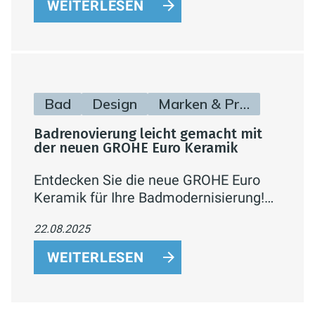
WEITERLESEN
Technologie und edle Oberflächen in
Chrom oder Matt Black – für exklusive
Spa-Momente zuhause.
Bad
Design
Marken & Produkte
Badrenovierung leicht gemacht mit
der neuen GROHE Euro Keramik
Entdecken Sie die neue GROHE Euro
Keramik für Ihre Badmodernisierung!
Ansprechendes Design, langlebige
22.08.2025
Qualität und innovative Funktionen wie
die Triple Vortex Spülung machen Ihr
WEITERLESEN
Badezimmer komfortabel, hygienisch
und nachhaltig – zum attraktiven Preis