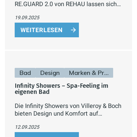
RE.GUARD 2.0 von REHAU lassen sich
Wasserschäden zu Hause effektiv
19.09.2025
verhindern und der Wasserverbrauch
bequem per App überwachen – für
WEITERLESEN
mehr Sicherheit, Komfort und
nachhaltiges Wohn
Bad
Design
Marken & Produkte
Infinity Showers – Spa-Feeling im
eigenen Bad
Die Infinity Showers von Villeroy & Boch
bieten Design und Komfort auf
höchstem Niveau: Hand- und
12.09.2025
Kopfbrausen mit verschiedenen
Strahlarten, Thermostate mit CoolTap