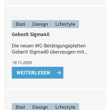
Bad
Design
Lifestyle
Geberit Sigma40
Die neuen WC-Betätigungsplatten
Geberit Sigma40 überzeugen mit
flachem Slim-Design, exklusiven
19.11.2025
Materialien, Farbtönen und perfekter
Reinigungsfreundlichkeit – ideal für
WEITERLESEN
Interior Design Liebhaber
Bad
Design
Lifestyle