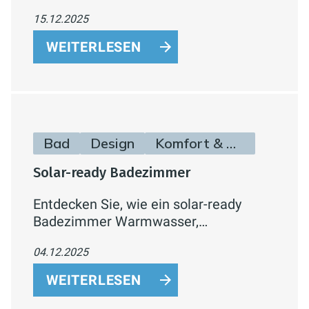
Fronten, Push-to-Open-Funktion und
15.12.2025
hochwertige Materialien für stilvolle
Badmöbel.
WEITERLESEN
Bad
Design
Komfort & Hygiene
Solar-ready Badezimmer
Entdecken Sie, wie ein solar-ready
Badezimmer Warmwasser,
Fußbodenheizung und
04.12.2025
Handtuchheizkörper mit Strom aus der
Photovoltaikanlage verbindet – für
WEITERLESEN
mehr Komfort und geringere
Energiekosten.