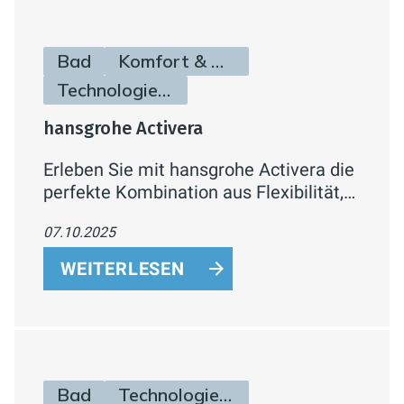
Bad
Komfort & Hygiene
Technologie & Zukunft
hansgrohe Activera
Erleben Sie mit hansgrohe Activera die
perfekte Kombination aus Flexibilität,
Leistung und Nachhaltigkeit. Zwei
07.10.2025
Strahlarten, FlexPower-Technologie
und EcoSmart+ sorgen für intensiven
WEITERLESEN
Duschkomfort bei minimalem
Wasserverbrauch. Aus biobasiertem
Kunststoff gefertigt – für bewussten
Genuss im Bad.
Bad
Technologie & Zukunft