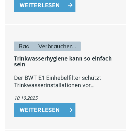
Erhältlich seit April 2025 – für moderne
WEITERLESEN
Badgestaltung mit maximalem
Komfort.
Bad
Verbraucherinfos
Trinkwasserhygiene kann so einfach
sein
Der BWT E1 Einhebelfilter schützt
Trinkwasserinstallationen vor
Schmutzpartikeln, reduziert den
10.10.2025
Wasserdruck und ermöglicht einen
schnellen, hygienischen Filterwechsel
WEITERLESEN
mit nur einem Handgriff.