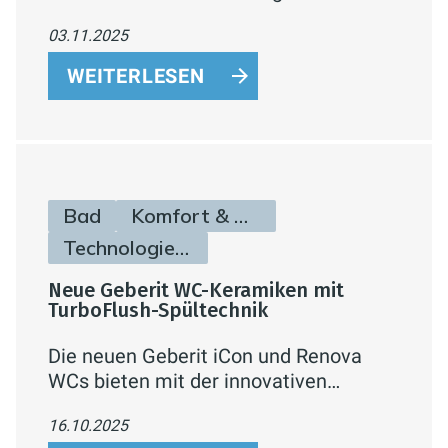
wird aus jedem Badezimmer eine
03.11.2025
gemütliche Wohlfühloase.
WEITERLESEN
Bad
Komfort & Hygiene
Technologie & Zukunft
Neue Geberit WC-Keramiken mit
TurboFlush-Spültechnik
Die neuen Geberit iCon und Renova
WCs bieten mit der innovativen
TurboFlush-Spültechnik eine leise,
16.10.2025
gründliche und hygienische Reinigung.