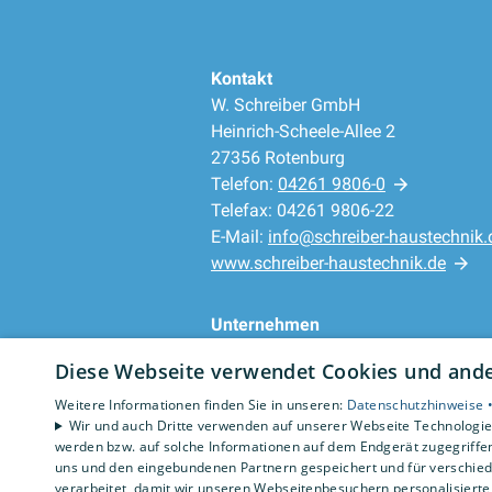
Kontakt
W. Schreiber GmbH
Heinrich-Scheele-Allee 2
27356 Rotenburg
Telefon:
04261 9806-0
Telefax: 04261 9806-22
E-Mail:
info@schreiber-haustechnik.
www.schreiber-haustechnik.de
Unternehmen
AGB
·
Datenschutz
·
Diese Webseite verwendet Cookies und ander
Impressum
·
Barrierefreiheitserklärung
Weitere Informationen finden Sie in unseren:
Datenschutzhinweise 
Wir und auch Dritte verwenden auf unserer Webseite Technologien
werden bzw. auf solche Informationen auf dem Endgerät zugegriffe
uns und den eingebundenen Partnern gespeichert und für verschiede
verarbeitet, damit wir unseren Webseitenbesuchern personalisierte 