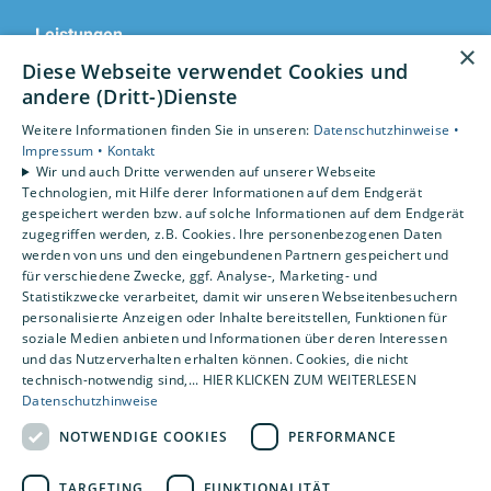
Leistungen
×
Privatkunden
Diese Webseite verwendet Cookies und
Karriere
andere (Dritt-)Dienste
Unternehmen
Weitere Informationen finden Sie in unseren:
Datenschutzhinweise •
Impressum •
Kontakt
Standorte
Wir und auch Dritte verwenden auf unserer Webseite
Rotenburg
Technologien, mit Hilfe derer Informationen auf dem Endgerät
gespeichert werden bzw. auf solche Informationen auf dem Endgerät
zugegriffen werden, z.B. Cookies. Ihre personenbezogenen Daten
werden von uns und den eingebundenen Partnern gespeichert und
für verschiedene Zwecke, ggf. Analyse-, Marketing- und
Statistikzwecke verarbeitet, damit wir unseren Webseitenbesuchern
personalisierte Anzeigen oder Inhalte bereitstellen, Funktionen für
soziale Medien anbieten und Informationen über deren Interessen
und das Nutzerverhalten erhalten können. Cookies, die nicht
technisch-notwendig sind,... HIER KLICKEN ZUM WEITERLESEN
Datenschutzhinweise
NOTWENDIGE COOKIES
PERFORMANCE
TARGETING
FUNKTIONALITÄT