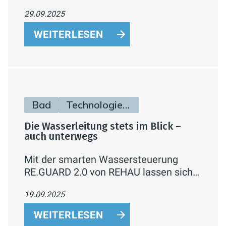
Infotainment-Zentrum: Mit smarten
29.09.2025
Funktionen, LED-Technik,
Sprachsteuerung und individueller
WEITERLESEN
Gestaltung verbinden sie Komfort,
Energieeffizienz und modernes Design.
Bad
Technologie & Zukunft
Die Wasserleitung stets im Blick –
auch unterwegs
Mit der smarten Wassersteuerung
RE.GUARD 2.0 von REHAU lassen sich
Wasserschäden zu Hause effektiv
19.09.2025
verhindern und der Wasserverbrauch
bequem per App überwachen – für
WEITERLESEN
mehr Sicherheit, Komfort und