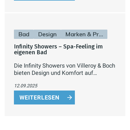
nachhaltiges Wohn
Bad
Design
Marken & Produkte
Infinity Showers – Spa-Feeling im
eigenen Bad
Die Infinity Showers von Villeroy & Boch
bieten Design und Komfort auf
höchstem Niveau: Hand- und
12.09.2025
Kopfbrausen mit verschiedenen
Strahlarten, Thermostate mit CoolTap
WEITERLESEN
Technologie und edle Oberflächen in
Chrom oder Matt Black – für exklusive
Spa-Momente zuhause.