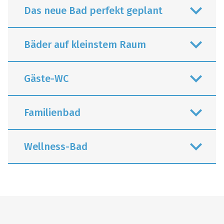
Das neue Bad perfekt geplant
Bäder auf kleinstem Raum
Gäste-WC
Familienbad
Wellness-Bad
Individuelle Badlösungen gibt es für
jeden Grundriss. Und so lässt sich auch
das kleinste Badezimmer in eine