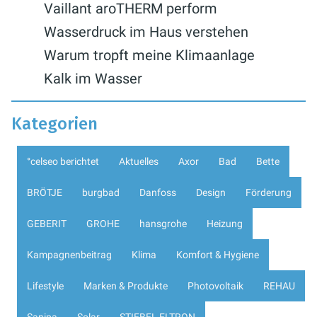
Vaillant aroTHERM perform
Wasserdruck im Haus verstehen
Warum tropft meine Klimaanlage
Kalk im Wasser
Kategorien
°celseo berichtet
Aktuelles
Axor
Bad
Bette
BRÖTJE
burgbad
Danfoss
Design
Förderung
GEBERIT
GROHE
hansgrohe
Heizung
Kampagnenbeitrag
Klima
Komfort & Hygiene
Lifestyle
Marken & Produkte
Photovoltaik
REHAU