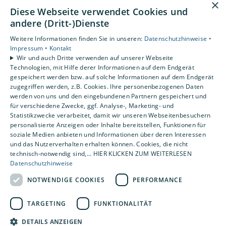
×
Privatkunden
Diese Webseite verwendet Cookies und
Karriere
andere (Dritt-)Dienste
Unternehmen
Weitere Informationen finden Sie in unseren:
Datenschutzhinweise •
Impressum •
Kontakt
Standorte
Wir und auch Dritte verwenden auf unserer Webseite
Rotenburg
Technologien, mit Hilfe derer Informationen auf dem Endgerät
gespeichert werden bzw. auf solche Informationen auf dem Endgerät
zugegriffen werden, z.B. Cookies. Ihre personenbezogenen Daten
werden von uns und den eingebundenen Partnern gespeichert und
für verschiedene Zwecke, ggf. Analyse-, Marketing- und
Statistikzwecke verarbeitet, damit wir unseren Webseitenbesuchern
personalisierte Anzeigen oder Inhalte bereitstellen, Funktionen für
soziale Medien anbieten und Informationen über deren Interessen
und das Nutzerverhalten erhalten können. Cookies, die nicht
technisch-notwendig sind,... HIER KLICKEN ZUM WEITERLESEN
Datenschutzhinweise
NOTWENDIGE COOKIES
PERFORMANCE
TARGETING
FUNKTIONALITÄT
DETAILS ANZEIGEN