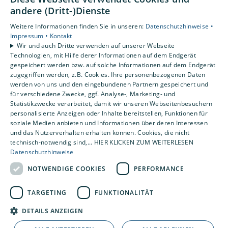
Karriere
andere (Dritt-)Dienste
Unternehmen
Weitere Informationen finden Sie in unseren:
Datenschutzhinweise •
Impressum •
Kontakt
Standorte
Wir und auch Dritte verwenden auf unserer Webseite
Rotenburg
Technologien, mit Hilfe derer Informationen auf dem Endgerät
gespeichert werden bzw. auf solche Informationen auf dem Endgerät
zugegriffen werden, z.B. Cookies. Ihre personenbezogenen Daten
werden von uns und den eingebundenen Partnern gespeichert und
für verschiedene Zwecke, ggf. Analyse-, Marketing- und
Statistikzwecke verarbeitet, damit wir unseren Webseitenbesuchern
personalisierte Anzeigen oder Inhalte bereitstellen, Funktionen für
soziale Medien anbieten und Informationen über deren Interessen
und das Nutzerverhalten erhalten können. Cookies, die nicht
technisch-notwendig sind,... HIER KLICKEN ZUM WEITERLESEN
Datenschutzhinweise
NOTWENDIGE COOKIES
PERFORMANCE
TARGETING
FUNKTIONALITÄT
DETAILS ANZEIGEN