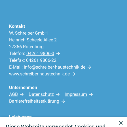
Kontakt
W. Schreiber GmbH
Heinrich-Scheele-Allee 2
27356 Rotenburg
Telefon:
04261 9806-0
Telefax: 04261 9806-22
E-Mail:
info@schreiber-haustechnik.de
www.schreiber-haustechnik.de
Unternehmen
AGB
·
Datenschutz
·
Impressum
·
Barrierefreiheitserklärung
Leistungen
×
Privatkunden
Diese Webseite verwendet Cookies und