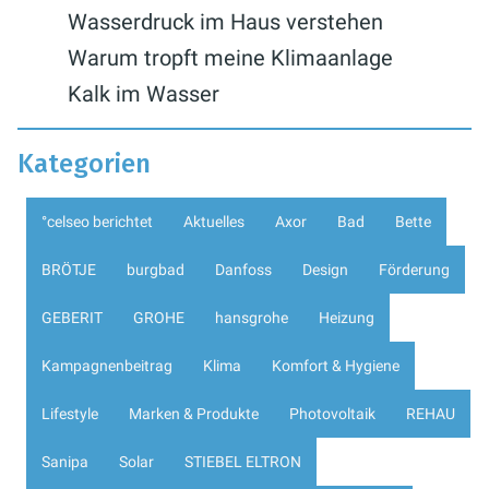
Wasserdruck im Haus verstehen
Warum tropft meine Klimaanlage
Kalk im Wasser
Kategorien
°celseo berichtet
Aktuelles
Axor
Bad
Bette
BRÖTJE
burgbad
Danfoss
Design
Förderung
GEBERIT
GROHE
hansgrohe
Heizung
Kampagnenbeitrag
Klima
Komfort & Hygiene
Lifestyle
Marken & Produkte
Photovoltaik
REHAU
Sanipa
Solar
STIEBEL ELTRON