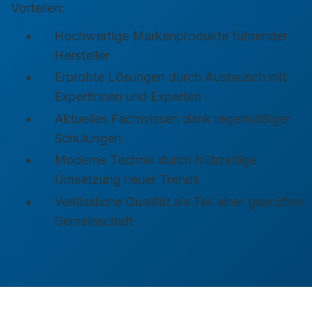
Vorteilen:
Hochwertige Markenprodukte führender
Hersteller
Erprobte Lösungen durch Austausch mit
Expertinnen und Experten
Aktuelles Fachwissen dank regelmäßiger
Schulungen
Moderne Technik durch frühzeitige
Umsetzung neuer Trends
Verlässliche Qualität als Teil einer geprüften
Gemeinschaft