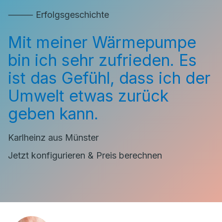
⸻ Erfolgsgeschichte
Mit meiner Wärmepumpe
bin ich sehr zufrieden. Es
ist das Gefühl, dass ich der
Umwelt etwas zurück
geben kann.
Karlheinz aus Münster
Jetzt konfigurieren & Preis berechnen