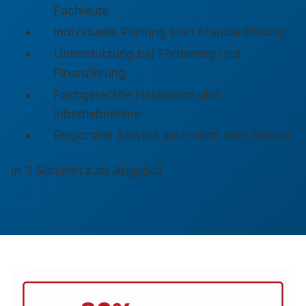
Fachleute
Individuelle Planung statt Standardlösung
Unterstützung bei Förderung und
Finanzierung
Fachgerechte Installation und
Inbetriebnahme
Regionaler Service auch nach dem Einbau
In 3 Minuten zum Angebot