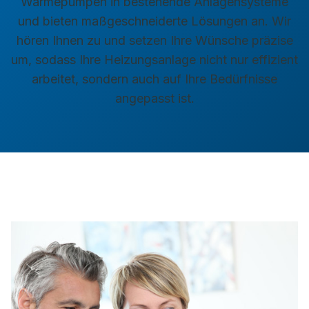
Wärmepumpen in bestehende Anlagensysteme
und bieten maßgeschneiderte Lösungen an. Wir
hören Ihnen zu und setzen Ihre Wünsche präzise
um, sodass Ihre Heizungsanlage nicht nur effizient
arbeitet, sondern auch auf Ihre Bedürfnisse
angepasst ist.