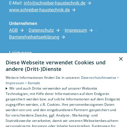
E-Mail:
info@schreiber-haustechnik.de
www.schreiber-haustechnik.de
Unternehmen
AGB
·
Datenschutz
·
Impressum
·
Barrierefreiheitserklärung
Leistungen
×
Privatkunden
Diese Webseite verwendet Cookies und
Karriere
andere (Dritt-)Dienste
Unternehmen
Weitere Informationen finden Sie in unseren:
Datenschutzhinweise •
Impressum •
Kontakt
Standorte
Wir und auch Dritte verwenden auf unserer Webseite
Rotenburg
Technologien, mit Hilfe derer Informationen auf dem Endgerät
gespeichert werden bzw. auf solche Informationen auf dem Endgerät
zugegriffen werden, z.B. Cookies. Ihre personenbezogenen Daten
werden von uns und den eingebundenen Partnern gespeichert und
für verschiedene Zwecke, ggf. Analyse-, Marketing- und
Statistikzwecke verarbeitet, damit wir unseren Webseitenbesuchern
personalisierte Anzeigen oder Inhalte bereitstellen, Funktionen für