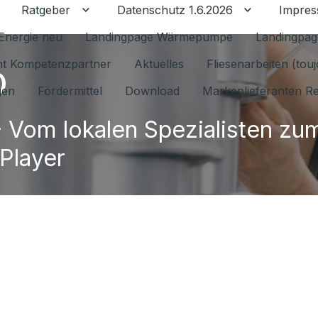
Ratgeber
Datenschutz 1.6.2026
Impre
Untermenü für Ratgeber umschalten
Untermenü f
Energie neu
Landingpage Wärmepumpe
Landingpag
o
ant Kompetenzpartner
Aktuelles
Fliesenarbeiten (tou
gen
Fördermittel
Download
Markenlieferanten R
 Vom lokalen Spezialisten zu
 Player