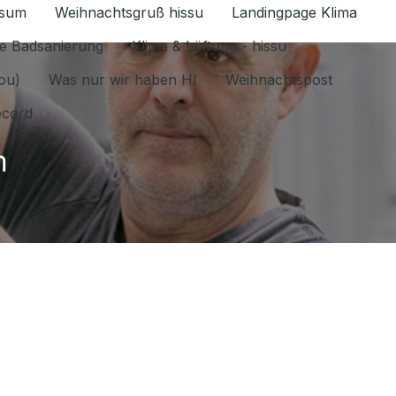
ssum
Weihnachtsgruß hissu
Landingpage Klima
ür Datenschutz 1.6.2026 umschalten
e Badsanierung
Klima & Lüftung - hissu
jou)
Was nur wir haben HI
Weihnachtspost
ecord
m