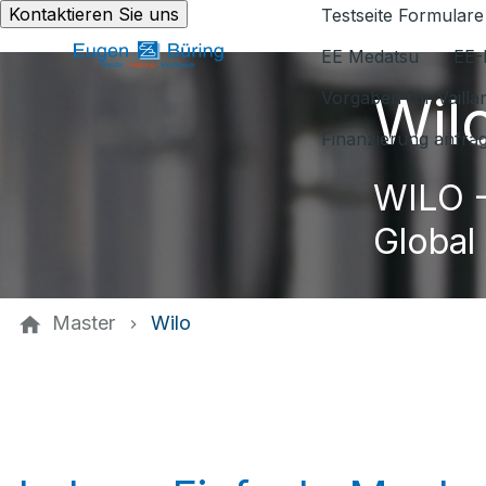
Kontaktieren Sie uns
Testseite Formulare
EE Medatsu
EE-
Wil
Vorgaben für Vaill
Finanzierung anfra
WILO -
Global
Master
Wilo