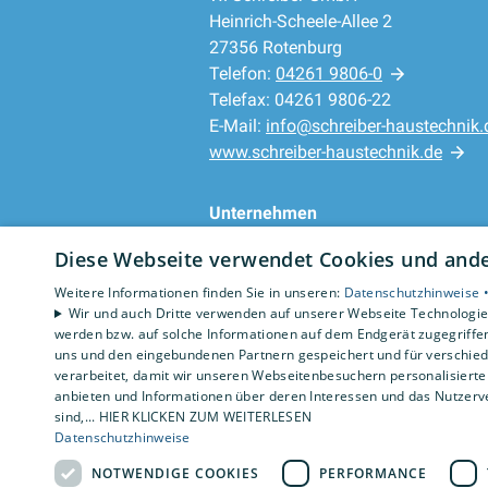
Heinrich-Scheele-Allee 2
27356 Rotenburg
Telefon:
04261 9806-0
Telefax: 04261 9806-22
E-Mail:
info@schreiber-haustechnik.
www.schreiber-haustechnik.de
Unternehmen
AGB
·
Datenschutz
·
Diese Webseite verwendet Cookies und ander
Impressum
·
Barrierefreiheitserklärung
Weitere Informationen finden Sie in unseren:
Datenschutzhinweise 
Wir und auch Dritte verwenden auf unserer Webseite Technologien
werden bzw. auf solche Informationen auf dem Endgerät zugegriffe
uns und den eingebundenen Partnern gespeichert und für verschiede
verarbeitet, damit wir unseren Webseitenbesuchern personalisierte 
anbieten und Informationen über deren Interessen und das Nutzerve
sind,... HIER KLICKEN ZUM WEITERLESEN
Datenschutzhinweise
NOTWENDIGE COOKIES
PERFORMANCE