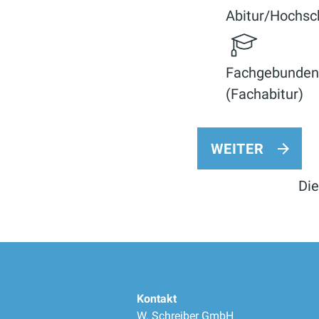
Abitur/Hochsch
Fachgebundene
(Fachabitur)
WEITER
Die
Kontakt
W. Schreiber GmbH